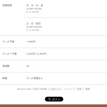
営業時間
月・火・木・金
11:00〜19:00
(L.O.18:30)
土・日・祝日
11:00〜20:00
(L.O.19:30)
ランチ予算
〜999円
ディナー予算
1,000円〜1,999円
座席数
15
特徴
ランチ営業あり
Bonnel Cafe 十条店 HOME
お知らせ
メニュー
写真
地図