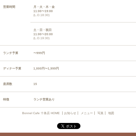
営業時間
月・火・木・金
11:00〜19:00
(L.O.18:30)
土・日・祝日
11:00〜20:00
(L.O.19:30)
ランチ予算
〜999円
ディナー予算
1,000円〜1,999円
座席数
15
特徴
ランチ営業あり
Bonnel Cafe 十条店 HOME
お知らせ
メニュー
写真
地図