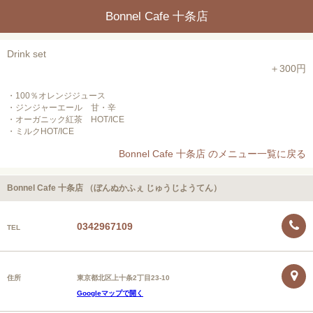
Bonnel Cafe 十条店
Drink set
＋300円
・100％オレンジジュース
・ジンジャーエール 甘・辛
・オーガニック紅茶 HOT/ICE
・ミルクHOT/ICE
Bonnel Cafe 十条店 のメニュー一覧に戻る
Bonnel Cafe 十条店 （ぼんぬかふぇ じゅうじようてん）
0342967109
TEL
住所
東京都北区上十条2丁目23-10
Googleマップで開く