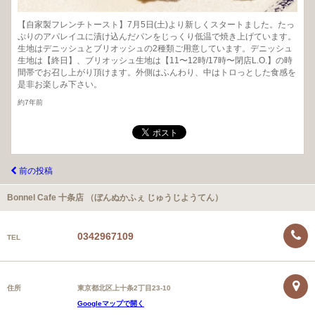
【自家製フレンチトースト】7月5日(土)より新しくスタートました。たっ
ぷりのアパレイユに漬け込んだパンをじっくり低温で焼き上げています。
生地はデニッシュとブリオッシュの2種類ご用意しています。デニッシュ
生地は【終日】、ブリオッシュ生地は【11〜12時/17時〜閉店L.O.】の時
間帯でお召し上がり頂けます。外側はふんわり、中はトロっとした食感を
是非お楽しみ下さい。
約7年前
前の投稿
Bonnel Cafe 十条店 （ぼんぬかふぇ じゅうじようてん）
0342967109
TEL
住所
東京都北区上十条2丁目23-10
Googleマップで開く