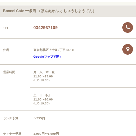
Bonnel Cafe 十条店 （ぼんぬかふぇ じゅうじようてん）
0342967109
TEL
住所
東京都北区上十条2丁目23-10
Googleマップで開く
営業時間
月・火・木・金
11:00〜19:00
(L.O.18:30)
土・日・祝日
11:00〜20:00
(L.O.19:30)
ランチ予算
〜999円
ディナー予算
1,000円〜1,999円